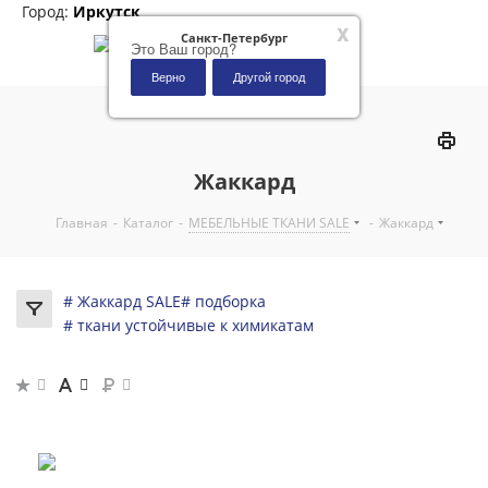
Город:
Иркутск
x
Санкт-Петербург
Это Ваш город?
Верно
Другой город
0
Жаккард
Главная
-
Каталог
-
МЕБЕЛЬНЫЕ ТКАНИ SALE
-
Жаккард
# Жаккард SALE
# подборка
# ткани устойчивые к химикатам