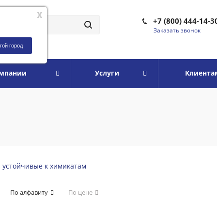
x
+7 (800) 444-14-3
Заказать звонок
гой город
омпании
Услуги
Клиента
и устойчивые к химикатам
По алфавиту
По цене