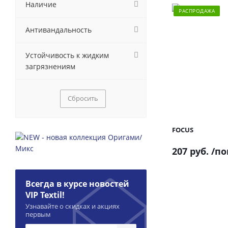
Наличие
РАСПРОДАЖА
Антивандальность
Устойчивость к жидким
загрязнениям
Сбросить
FOCUS
207 руб.
/по
Всегда в курсе новостей
VIP Textil!
Узнавайте о скидках и акциях
первым