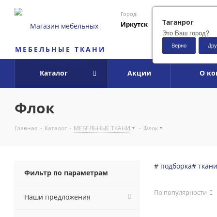
Город:
Таганрог
Иркутск
Это Ваш город?
Верно
Дру
МЕБЕЛЬНЫЕ ТКАНИ
Каталог
Акции
О к
Флок
Главная
-
Каталог
-
МЕБЕЛЬНЫЕ ТКАНИ
-
Флок
# подборка
# ткан
Фильтр по параметрам
По популярности
Наши предложения