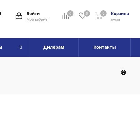
0
Войти
Корзина
0
0
0
Мой кабинет
пуста
м
Дилерам
Контакты