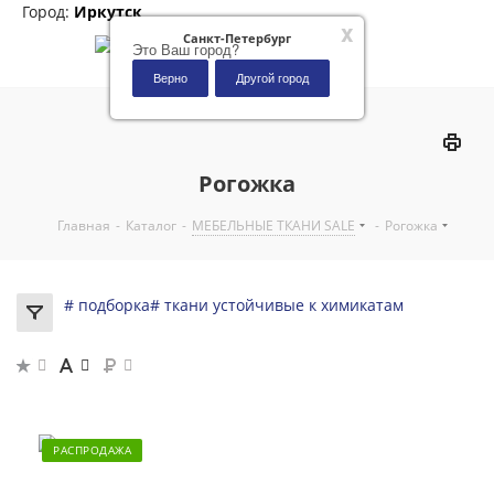
Город:
Иркутск
x
Санкт-Петербург
Это Ваш город?
Верно
Другой город
0
Рогожка
Главная
-
Каталог
-
МЕБЕЛЬНЫЕ ТКАНИ SALE
-
Рогожка
# подборка
# ткани устойчивые к химикатам
РАСПРОДАЖА