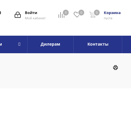
0
Войти
Корзина
0
0
0
Мой кабинет
пуста
м
Дилерам
Контакты