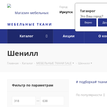
Город:
Таганрог
Иркутск
Это Ваш город?
Верно
Дру
МЕБЕЛЬНЫЕ ТКАНИ
Каталог
Акции
О к
Шенилл
Главная
-
Каталог
-
МЕБЕЛЬНЫЕ ТКАНИ SALE
-
Шенилл
# подборка
# ткан
Фильтр по параметрам
По популярности