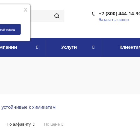
x
+7 (800) 444-14-3
Заказать звонок
гой город
омпании
Услуги
Клиента
и устойчивые к химикатам
По алфавиту
По цене