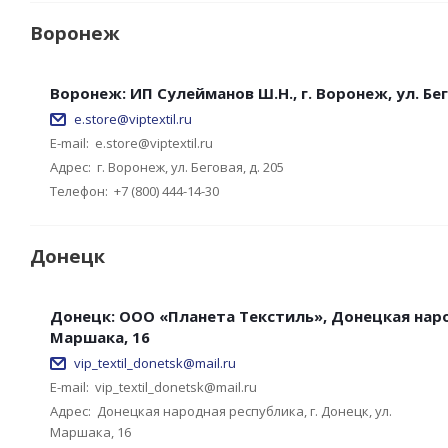
Воронеж
Воронеж: ИП Сулейманов Ш.Н., г. Воронеж, ул. Бег
e.store@viptextil.ru
E-mail:
e.store@viptextil.ru
Адрес:
г. Воронеж, ул. Беговая, д. 205
Телефон:
+7 (800) 444-14-30
Донецк
Донецк: ООО «Планета Текстиль», Донецкая народ
Маршака, 16
vip_textil_donetsk@mail.ru
E-mail:
vip_textil_donetsk@mail.ru
Адрес:
Донецкая народная республика, г. Донецк, ул.
Маршака, 16