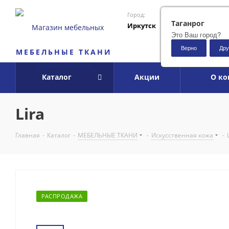
Город:
Таганрог
Иркутск
Это Ваш город?
Верно
Дру
МЕБЕЛЬНЫЕ ТКАНИ
Каталог
Акции
О к
Lira
Главная
-
Каталог
-
МЕБЕЛЬНЫЕ ТКАНИ
-
Искусственная кожа
-
РАСПРОДАЖА