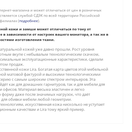
тернет-магазина и может отличаться от цен в розничных
ествляется службой СДЭК по всей территории Российской
филиалах (
подробнее
).
нной кожи и замши может отличаться по тону от
е в зависимости от настроек вашего монитора, а так же в
ностями изготовления ткани.
атуральной кожей уже давно прошли. Рост уровня
отным вкупе с небывалым технологическим скачком,
симальные эксплуатационные характеристики, сделали
итом продаж.
сственной кожи Lira. Богатая карта цветов этой мебельной
ьной матовой фактурой и высокими технологическими
 серию с самым широким спектром интерьеров. Эта
дёт как для домашних гарнитуров, так и для мебели для
и офисов. Материал весьма эластичен и легко
 форму даже после значимых нагрузок, что даёт
 для обивки мебели любой геометрии.
ехнологиям, искусственная кожа нисколько не уступает
ионным качествам и Lira тому яркий пример.