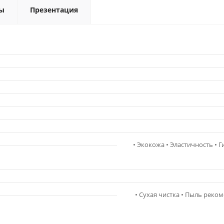
ы
Презентация
• Экокожа • Эластичность • 
• Сухая чистка • Пыль реко