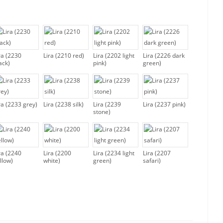
ra (2230
Lira (2210 red)
Lira (2202 light
Lira (2226 dark
ack)
pink)
green)
ra (2233 grey)
Lira (2238 silk)
Lira (2239
Lira (2237 pink)
stone)
ra (2240
Lira (2200
Lira (2234 light
Lira (2207
llow)
white)
green)
safari)