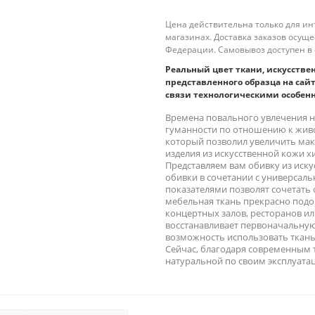
Цена действительна только для ин
магазинах. Доставка заказов осущ
Федерации. Самовывоз доступен в 
Реальный цвет ткани, искусстве
представленного образца на сайт
связи технологическими особен
Времена повального увлечения н
гуманности по отношению к жив
который позволил увеличить мак
изделия из искусственной кожи х
Представляем вам обивку из иску
обивки в сочетании с универсал
показателями позволят сочетать
мебельная ткань прекрасно подой
концертных залов, ресторанов ил
восстанавливает первоначальную
возможность использовать ткань
Сейчас, благодаря современным т
натуральной по своим эксплуатац