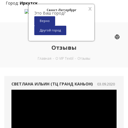
Город:
Иркутск
x
Санкт-Петербург
Это Ваш город?
Верно
Другой город
0
Отзывы
Главная
-
О VIP Textil
-
Отзывы
СВЕТЛАНА ИЛЬИН (ТЦ ГРАНД КАНЬОН)
03.09.2020